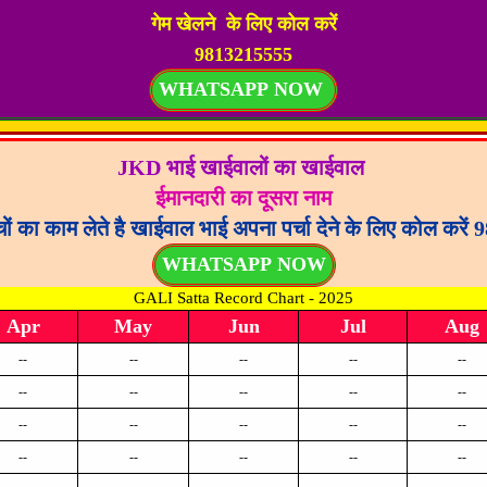
गेम खेलने के लिए कोल करें
9813215555
WHATSAPP NOW
JKD भाई खाईवालों का खाईवाल
ईमानदारी का दूसरा नाम
चों का काम लेते है
खाईवाल
भाई अपना पर्चा देने के लिए कोल करे
WHATSAPP NOW
GALI Satta Record Chart - 2025
Apr
May
Jun
Jul
Aug
--
--
--
--
--
--
--
--
--
--
--
--
--
--
--
--
--
--
--
--