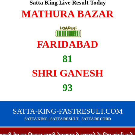
Satta King Live Result Today
MATHURA BAZAR
FARIDABAD
81
SHRI GANESH
93
SATTA-KING-FASTRESULT.COM
SATTA KING | SATTA RESULT | SATTA RECORD