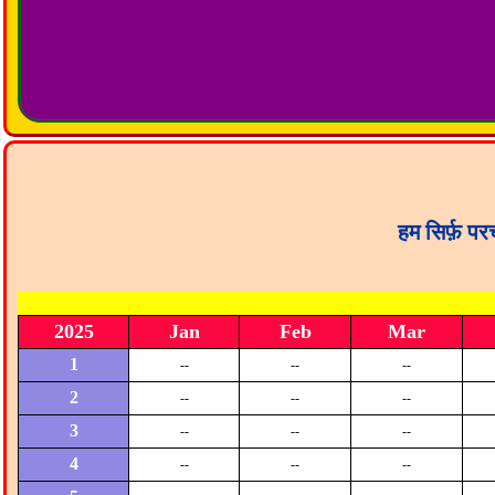
हम सिर्फ़ पर
2025
Jan
Feb
Mar
1
--
--
--
2
--
--
--
3
--
--
--
4
--
--
--