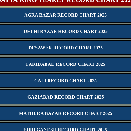
AGRA BAZAR RECORD CHART 2025
DELHI BAZAR RECORD CHART 2025
DESAWER RECORD CHART 2025
FARIDABAD RECORD CHART 2025
GALI RECORD CHART 2025
GAZIABAD RECORD CHART 2025
MATHURA BAZAR RECORD CHART 2025
SHRI GANESH RECORD CHART 2025