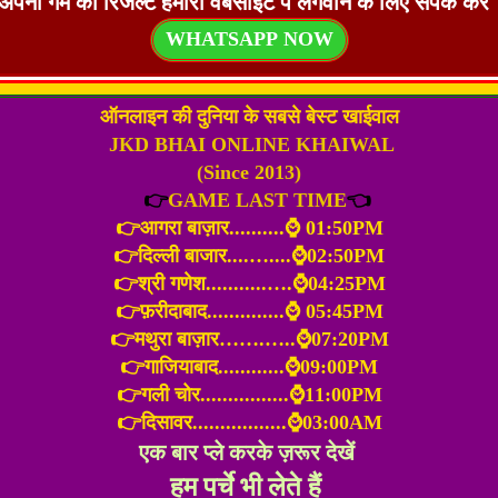
अपनी गेम का रिजल्ट हमारी वेबसाइट पे लगवाने के लिए संपर्क करे
WHATSAPP NOW
ऑनलाइन की दुनिया के सबसे बेस्ट खाईवाल
JKD BHAI ONLINE KHAIWAL
(Since 2013)
👉
GAME LAST TIME
👈
👉आगरा बाज़ार..........⌚️ 01:50PM
👉दिल्ली बाजार....…....⌚02:50PM
👉श्री गणेश...........….⌚04:25PM
👉फ़रीदाबाद..............⌚ 05:45PM
👉मथुरा बाज़ार…….…..⌚07:20PM
👉गाजियाबाद............⌚09:00PM
👉गली चोर................⌚11:00PM
👉दिसावर.................⌚03:00AM
एक बार प्ले करके ज़रूर देखें
हम पर्चे भी लेते हैं