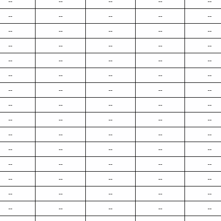
--
--
--
--
--
--
--
--
--
--
--
--
--
--
--
--
--
--
--
--
--
--
--
--
--
--
--
--
--
--
--
--
--
--
--
--
--
--
--
--
--
--
--
--
--
--
--
--
--
--
--
--
--
--
--
--
--
--
--
--
--
--
--
--
--
--
--
--
--
--
--
--
--
--
--